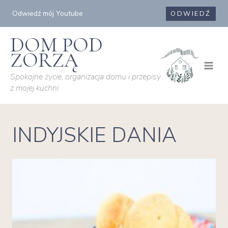
Przejdź
Odwiedź mój Youtube
ODWIEDŹ
do
treści
DOM POD
ZORZĄ
Spokojne życie, organizacja domu i przepisy
z mojej kuchni
INDYJSKIE DANIA