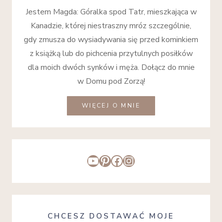
Jestem Magda: Góralka spod Tatr, mieszkająca w
Kanadzie, której niestraszny mróz szczególnie,
gdy zmusza do wysiadywania się przed kominkiem
z książką lub do pichcenia przytulnych posiłków
dla moich dwóch synków i męża. Dołącz do mnie
w Domu pod Zorzą!
WIĘCEJ O MNIE
YouTube
Pinterest
Facebook
Instagram
CHCESZ DOSTAWAĆ MOJE