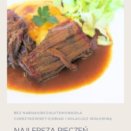
BEZ NABIAŁU
|
BEZGLUTENOWA
|
DLA
CUKRZYKÓW
|
KETO
|
OBIAD I KOLACJA
|
Z WOŁOWINĄ
NAJLEPSZA PIECZEŃ