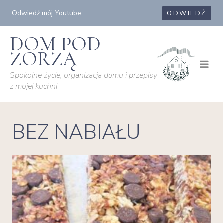
Przejdź
Odwiedź mój Youtube
ODWIEDŹ
do
treści
DOM POD
ZORZĄ
Spokojne życie, organizacja domu i przepisy
z mojej kuchni
BEZ NABIAŁU