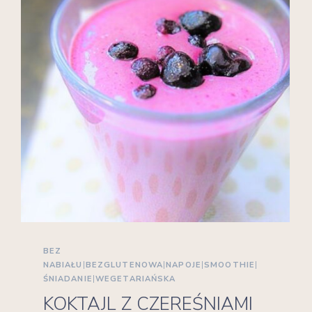
BEZ
NABIAŁU
|
BEZGLUTENOWA
|
NAPOJE
|
SMOOTHIE
|
ŚNIADANIE
|
WEGETARIAŃSKA
KOKTAJL Z CZEREŚNIAMI