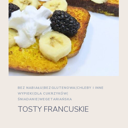
BEZ NABIAŁU
|
BEZGLUTENOWA
|
CHLEBY I INNE
WYPIEKI
|
DLA CUKRZYKÓW
|
ŚNIADANIE
|
WEGETARIAŃSKA
TOSTY FRANCUSKIE