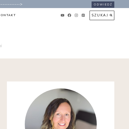
----------->
ODWIEDŹ
SZUKAJ
KONTAKT
i