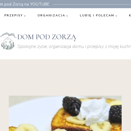
 pod Zorzą na YOUTUBE ---------------------------------------------
PRZEPISY
ORGANIZACJA
LUBIĘ I POLECAM
DOM POD ZORZĄ
Spokojne życie, organizacja domu i przepisy z mojej kuchn