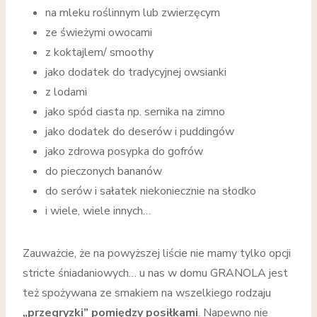
na mleku roślinnym lub zwierzęcym
ze świeżymi owocami
z koktajlem/ smoothy
jako dodatek do tradycyjnej owsianki
z lodami
jako spód ciasta np. sernika na zimno
jako dodatek do deserów i puddingów
jako zdrowa posypka do gofrów
do pieczonych bananów
do serów i sałatek niekoniecznie na słodko
i wiele, wiele innych…
Zauważcie, że na powyższej liście nie mamy tylko opcji
stricte śniadaniowych… u nas w domu GRANOLA jest
też spożywana ze smakiem na wszelkiego rodzaju
„przegryzki” pomiędzy posiłkami
. Napewno nie