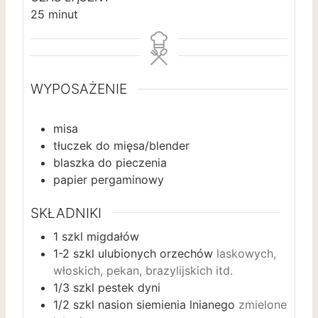
t
d
m
25
minut
y
z
i
i
n
n
u
y
t
WYPOSAŻENIE
y
misa
tłuczek do mięsa/blender
blaszka do pieczenia
papier pergaminowy
SKŁADNIKI
1
szkl migdałów
1-2
szkl ulubionych orzechów
laskowych,
włoskich, pekan, brazylijskich itd.
1/3
szkl pestek dyni
1/2
szkl nasion siemienia lnianego
zmielone