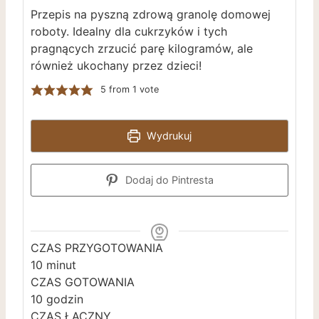
Przepis na pyszną zdrową granolę domowej
roboty. Idealny dla cukrzyków i tych
pragnących zrzucić parę kilogramów, ale
również ukochany przez dzieci!
5
from 1 vote
Wydrukuj
Dodaj do Pintresta
CZAS PRZYGOTOWANIA
m
10
minut
i
CZAS GOTOWANIA
n
g
10
godzin
u
o
CZAS ŁĄCZNY