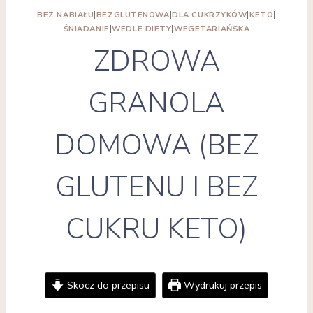
BEZ NABIAŁU
|
BEZGLUTENOWA
|
DLA CUKRZYKÓW
|
KETO
|
ŚNIADANIE
|
WEDLE DIETY
|
WEGETARIAŃSKA
ZDROWA
GRANOLA
DOMOWA (BEZ
GLUTENU I BEZ
CUKRU KETO)
Skocz do przepisu
Wydrukuj przepis