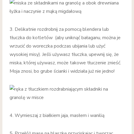
3. Delikatnie rozdrobnij za pomocą blendera lub
tłuczka do kotletów (aby uniknąć bałaganu, można je
wrzucić do woreczka podczas ubijania lub użyć
wysokiej misy). Jeśli używasz tłuczka, upewnij się, że
miska, której używasz, może takowe tłuczenie znieść.
Moja znosi, bo grube ścianki i widziała już nie jedno!
4. Wymieszaj z białkiem jaja, masłem i wanilią
5. Przełóż masę na blaszkę przyciskając i tworząc