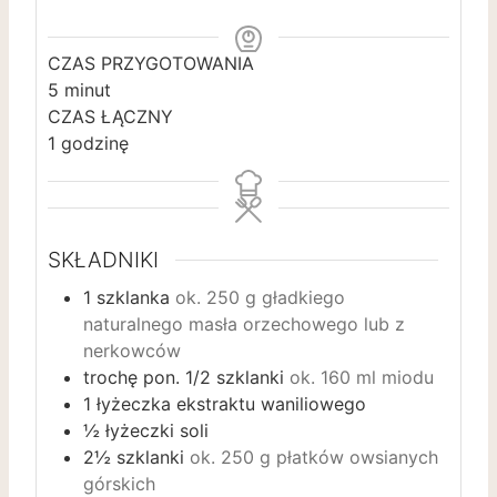
CZAS PRZYGOTOWANIA
m
5
minut
i
CZAS ŁĄCZNY
g
n
1
godzinę
o
u
d
t
z
y
i
SKŁADNIKI
n
1
szklanka
ok. 250 g gładkiego
a
naturalnego masła orzechowego lub z
nerkowców
trochę pon. 1/2 szklanki
ok. 160 ml miodu
1
łyżeczka ekstraktu waniliowego
½
łyżeczki soli
2½
szklanki
ok. 250 g płatków owsianych
górskich