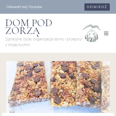
Przejdź
Odwiedź mój Youtube
ODWIEDŹ
do
treści
DOM POD
ZORZĄ
Spokojne życie, organizacja domu i przepisy
z mojej kuchni