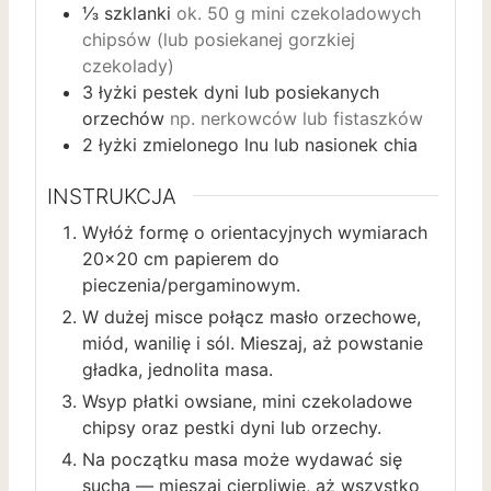
⅓
szklanki
ok. 50 g mini czekoladowych
chipsów (lub posiekanej gorzkiej
czekolady)
3
łyżki pestek dyni lub posiekanych
orzechów
np. nerkowców lub fistaszków
2
łyżki zmielonego lnu lub nasionek chia
INSTRUKCJA
Wyłóż formę o orientacyjnych wymiarach
20×20 cm papierem do
pieczenia/pergaminowym.
W dużej misce połącz masło orzechowe,
miód, wanilię i sól. Mieszaj, aż powstanie
gładka, jednolita masa.
Wsyp płatki owsiane, mini czekoladowe
chipsy oraz pestki dyni lub orzechy.
Na początku masa może wydawać się
sucha — mieszaj cierpliwie, aż wszystko