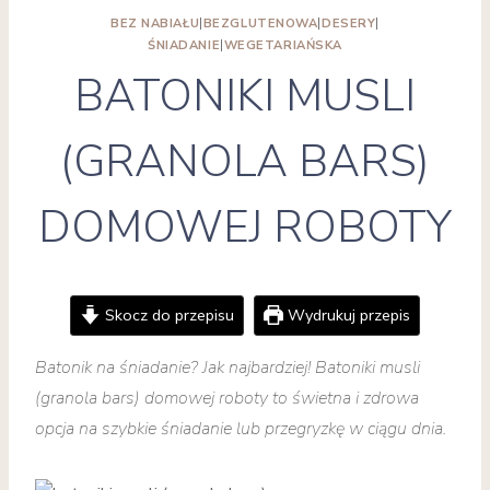
BEZ NABIAŁU
|
BEZGLUTENOWA
|
DESERY
|
ŚNIADANIE
|
WEGETARIAŃSKA
BATONIKI MUSLI
(GRANOLA BARS)
DOMOWEJ ROBOTY
Skocz do przepisu
Wydrukuj przepis
Batonik na śniadanie? Jak najbardziej! Batoniki musli
(granola bars) domowej roboty to świetna i zdrowa
opcja na szybkie śniadanie lub przegryzkę w ciągu dnia.