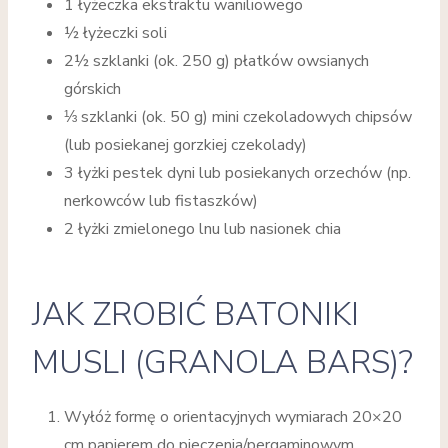
1 łyżeczka ekstraktu waniliowego
½ łyżeczki soli
2½ szklanki (ok. 250 g) płatków owsianych
górskich
⅓ szklanki (ok. 50 g) mini czekoladowych chipsów
(lub posiekanej gorzkiej czekolady)
3 łyżki pestek dyni lub posiekanych orzechów (np.
nerkowców lub fistaszków)
2 łyżki zmielonego lnu lub nasionek chia
JAK ZROBIĆ BATONIKI
MUSLI (GRANOLA BARS)?
Wyłóż formę o orientacyjnych wymiarach 20×20
cm papierem do pieczenia/pergaminowym.