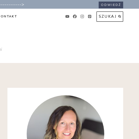
----------->
ODWIEDŹ
SZUKAJ
KONTAKT
i