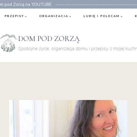
 pod Zorzą na YOUTUBE ---------------------------------------------
PRZEPISY
ORGANIZACJA
LUBIĘ I POLECAM
DOM POD ZORZĄ
Spokojne życie, organizacja domu i przepisy z mojej kuchn