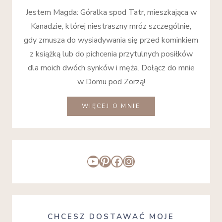
Jestem Magda: Góralka spod Tatr, mieszkająca w
Kanadzie, której niestraszny mróz szczególnie,
gdy zmusza do wysiadywania się przed kominkiem
z książką lub do pichcenia przytulnych posiłków
dla moich dwóch synków i męża. Dołącz do mnie
w Domu pod Zorzą!
WIĘCEJ O MNIE
YouTube
Pinterest
Facebook
Instagram
CHCESZ DOSTAWAĆ MOJE