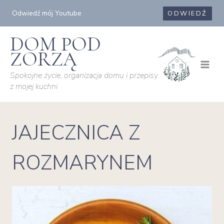
Przejdź
Odwiedź mój Youtube
ODWIEDŹ
do
treści
DOM POD
ZORZĄ
Spokojne życie, organizacja domu i przepisy
z mojej kuchni
JAJECZNICA Z
ROZMARYNEM