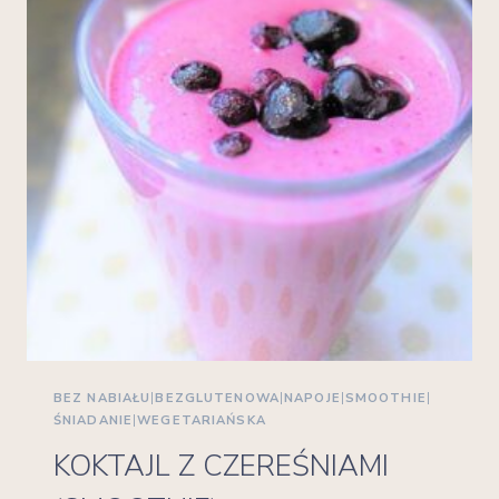
BEZ NABIAŁU
|
BEZGLUTENOWA
|
NAPOJE
|
SMOOTHIE
|
ŚNIADANIE
|
WEGETARIAŃSKA
KOKTAJL Z CZEREŚNIAMI