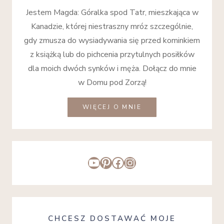
Jestem Magda: Góralka spod Tatr, mieszkająca w
Kanadzie, której niestraszny mróz szczególnie,
gdy zmusza do wysiadywania się przed kominkiem
z książką lub do pichcenia przytulnych posiłków
dla moich dwóch synków i męża. Dołącz do mnie
w Domu pod Zorzą!
WIĘCEJ O MNIE
YouTube
Pinterest
Facebook
Instagram
CHCESZ DOSTAWAĆ MOJE