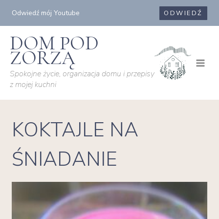
Przejdź
Odwiedź mój Youtube
ODWIEDŹ
do
treści
DOM POD
ZORZĄ
Spokojne życie, organizacja domu i przepisy
z mojej kuchni
KOKTAJLE NA
ŚNIADANIE