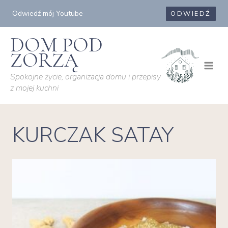
Przejdź
Odwiedź mój Youtube
ODWIEDŹ
do
treści
DOM POD
ZORZĄ
Spokojne życie, organizacja domu i przepisy
z mojej kuchni
KURCZAK SATAY