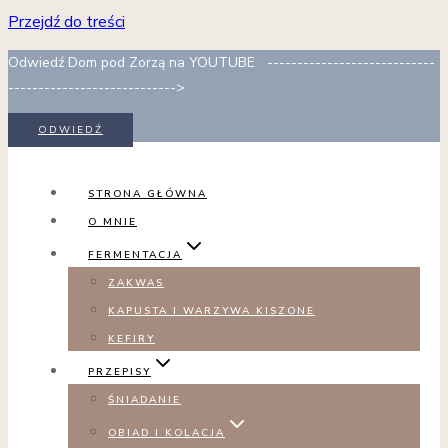
Przejdź do treści
Odwiedź Dom pod Zorzą na YOUTUBE ----------------------------
---------------------------->
ODWIEDŹ
STRONA GŁÓWNA
O MNIE
FERMENTACJA
ZAKWAS
KAPUSTA I WARZYWA KISZONE
KEFIRY
PRZEPISY
ŚNIADANIE
OBIAD I KOLACJA