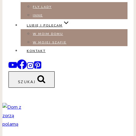
FLY LADY
INNE
LUBIĘ I POLECAM
W MOIM DOMU
W MOJEJ SZAFIE
KONTAKT
SZUKAJ