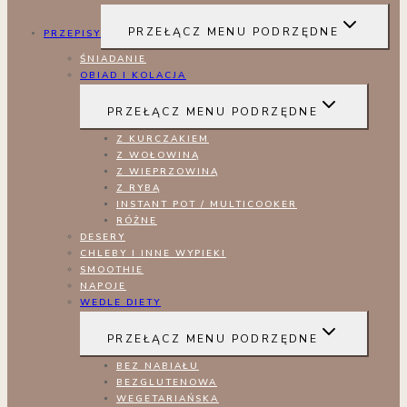
PRZEŁĄCZ MENU PODRZĘDNE
PRZEPISY
ŚNIADANIE
OBIAD I KOLACJA
PRZEŁĄCZ MENU PODRZĘDNE
Z KURCZAKIEM
Z WOŁOWINĄ
Z WIEPRZOWINĄ
Z RYBĄ
INSTANT POT / MULTICOOKER
RÓŻNE
DESERY
CHLEBY I INNE WYPIEKI
SMOOTHIE
NAPOJE
WEDLE DIETY
PRZEŁĄCZ MENU PODRZĘDNE
BEZ NABIAŁU
BEZGLUTENOWA
WEGETARIAŃSKA