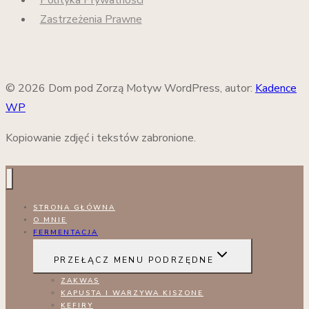
Polityka Prywatności
Zastrzeżenia Prawne
© 2026 Dom pod Zorzą Motyw WordPress, autor:
Kadence
WP
Kopiowanie zdjęć i tekstów zabronione.
STRONA GŁÓWNA
O MNIE
FERMENTACJA
PRZEŁĄCZ MENU PODRZĘDNE
ZAKWAS
KAPUSTA I WARZYWA KISZONE
KEFIRY