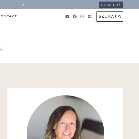
----------->
ODWIEDŹ
SZUKAJ
KONTAKT
i