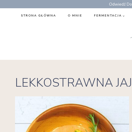
Przejdź
Odwiedź Dom
do
STRONA GŁÓWNA
O MNIE
FERMENTACJA
treści
LEKKOSTRAWNA JAJ