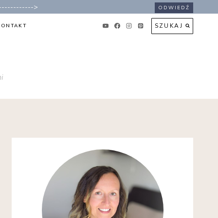
----------->
ODWIEDŹ
SZUKAJ
KONTAKT
i