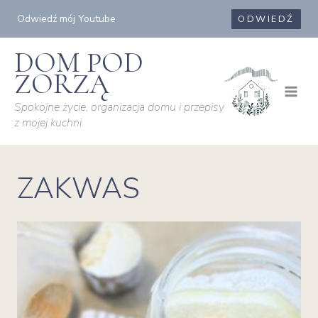
Przejdź
Odwiedź mój Youtube
ODWIEDŹ
do
treści
DOM POD
ZORZĄ
Spokojne życie, organizacja domu i przepisy
z mojej kuchni
ZAKWAS