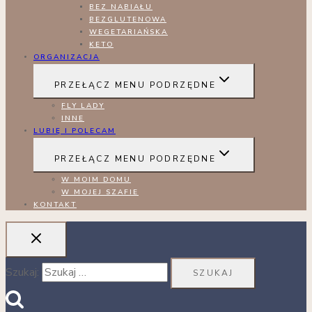
BEZ NABIAŁU
BEZGLUTENOWA
WEGETARIAŃSKA
KETO
ORGANIZACJA
PRZEŁĄCZ MENU PODRZĘDNE
FLY LADY
INNE
LUBIĘ I POLECAM
PRZEŁĄCZ MENU PODRZĘDNE
W MOIM DOMU
W MOJEJ SZAFIE
KONTAKT
Szukaj: