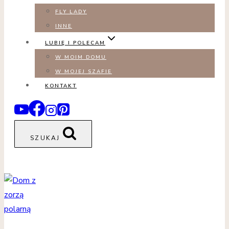
FLY LADY
INNE
LUBIĘ I POLECAM
W MOIM DOMU
W MOJEJ SZAFIE
KONTAKT
SZUKAJ