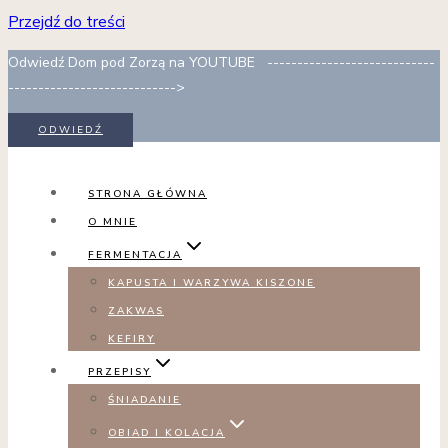
Przejdź do treści
Odwiedź Dom pod Zorzą na YOUTUBE ----------------------------
---------------------------->
ODWIEDŹ
STRONA GŁÓWNA
O MNIE
FERMENTACJA
KAPUSTA I WARZYWA KISZONE
ZAKWAS
KEFIRY
PRZEPISY
ŚNIADANIE
OBIAD I KOLACJA