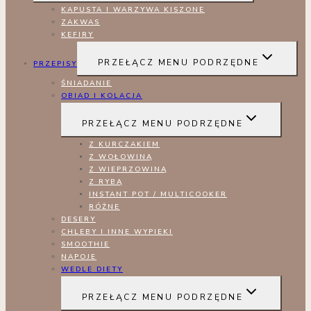
KAPUSTA I WARZYWA KISZONE
ZAKWAS
KEFIRY
PRZEŁĄCZ MENU PODRZĘDNE
PRZEPISY
ŚNIADANIE
OBIAD I KOLACJA
PRZEŁĄCZ MENU PODRZĘDNE
Z KURCZAKIEM
Z WOŁOWINĄ
Z WIEPRZOWINĄ
Z RYBĄ
INSTANT POT / MULTICOOKER
RÓŻNE
DESERY
CHLEBY I INNE WYPIEKI
SMOOTHIE
NAPOJE
WEDLE DIETY
PRZEŁĄCZ MENU PODRZĘDNE