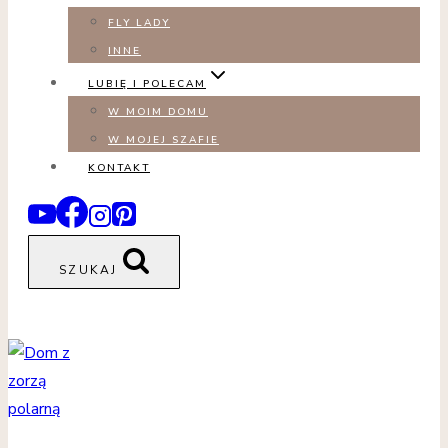
FLY LADY
INNE
LUBIĘ I POLECAM
W MOIM DOMU
W MOJEJ SZAFIE
KONTAKT
SZUKAJ