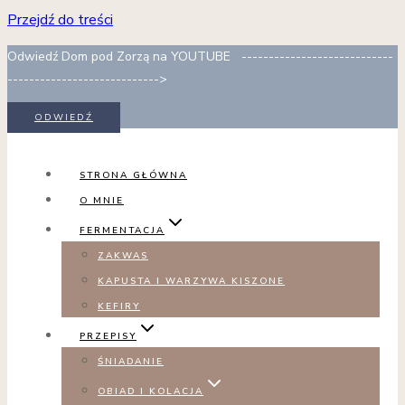
Przejdź do treści
Odwiedź Dom pod Zorzą na YOUTUBE ----------------------------
---------------------------->
ODWIEDŹ
STRONA GŁÓWNA
O MNIE
FERMENTACJA
ZAKWAS
KAPUSTA I WARZYWA KISZONE
KEFIRY
PRZEPISY
ŚNIADANIE
OBIAD I KOLACJA