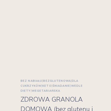
BEZ NABIAŁU
|
BEZGLUTENOWA
|
DLA
CUKRZYKÓW
|
KETO
|
ŚNIADANIE
|
WEDLE
DIETY
|
WEGETARIAŃSKA
ZDROWA GRANOLA
DOMOWA (bez glutenu i